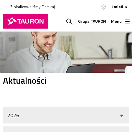
Zlokalizowaliśmy Cię tutaj:
Zmień
Grupa TAURON
Menu
Szukaj
w
serwisie
Aktualności
2026