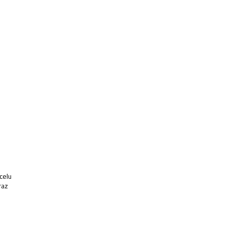
celu
raz