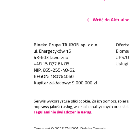
Wróć do Aktualno
Bioeko Grupa TAURON sp. z o.o.
Ofert
ul. Energetyków 15
Bioma
43-603 Jaworzno
UPS/
+48 15 877 64 85
Usługi
NIP: 865-255-48-52
REGON: 180764060
Kapitał zakładowy: 9 000 000 zł
Serwis wykorzystuje pliki cookie. Za ich pomocą zbie
poprawy jakości usług, w celach analitycznych oraz st
regulaminie świadczenia usług
.
Copyright ©
2026
TAURON Polska Energia