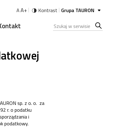
A+
A
Kontrast
Grupa TAURON
Kontakt
Szukana fraza
Szukaj
w
odatkowej
serwisie
TAURON sp. z o. o. za
92 r. o podatku
porządzania i
rok podatkowy.