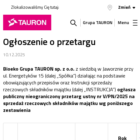
Zlokalizowaliśmy Cię tutaj:
Zmień
Grupa TAURON
Menu
Ogłoszenie o przetargu
Szukaj
w
10.12.2025
Bioeko Grupa TAURON sp. z o.o.
z siedzibą w Jaworznie przy
serwisie
ul. Energetyków 15 (dalej „Spółka”) działając na podstawie
obowiązujących przepisów oraz Instrukcji sprzedaży
rzeczowych składników majątku (dalej „INSTRUKCJA”)
ogłasza
publiczny nieograniczony przetarg ustny nr V/PN/2025 na
sprzedaż rzeczowych składników majątku wg poniższego
zestawienia
Rok