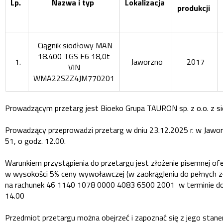
Lp.
Nazwa i typ
Lokalizacja
produkcji
Ciągnik siodłowy MAN
18.400 TGS E6 18,0t
1.
Jaworzno
2017
VIN
WMA22SZZ4JM770201
Prowadzącym przetarg jest Bioeko Grupa TAURON sp. z o.o. z si
Prowadzący przeprowadzi przetarg w dniu 23.12.2025 r. w Jaworz
51, o godz. 12.00.
Warunkiem przystąpienia do przetargu jest złożenie pisemnej o
w wysokości 5% ceny wywoławczej (w zaokrągleniu do pełnych zł
na rachunek 46 1140 1078 0000 4083 6500 2001 w terminie do 
14.00
Przedmiot przetargu można obejrzeć i zapoznać się z jego stan