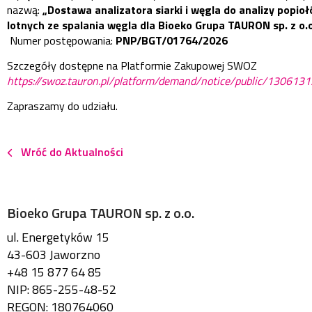
nazwą:
„Dostawa analizatora siarki i węgla do analizy popio
lotnych ze spalania węgla dla Bioeko Grupa TAURON sp. z o.o
Numer postępowania:
PNP/BGT/01764/2026
Szczegóły dostępne na Platformie Zakupowej SWOZ
https://swoz.tauron.pl/platform/demand/notice/public/1306131
Zapraszamy do udziału.
Wróć do Aktualności
Bioeko Grupa TAURON sp. z o.o.
ul. Energetyków 15
43-603 Jaworzno
+48 15 877 64 85
NIP: 865-255-48-52
REGON: 180764060