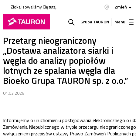
Zlokalizowaliśmy Cię tutaj:
Zmień
Grupa TAURON
Menu
Przetarg nieograniczony
Szukaj
„Dostawa analizatora siarki i
w
węgla do analizy popiołów
lotnych ze spalania węgla dla
serwisie
Bioeko Grupa TAURON sp. z o.o.”
04.03.2026
Informujemy o uruchomieniu postępowania elektronicznego o udz
Zamówienia Niepublicznego w trybie przetargu nieograniczonego
wyłączeniem przepisów ustawy Prawo Zamówień Publicznych p