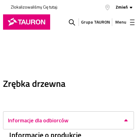
Zlokalizowaliśmy Cię tutaj:
Zmień
Grupa TAURON
Menu
Szukaj
w
serwisie
Zrębka drzewna
Informacje dla odbiorców
Informacje o produkcie