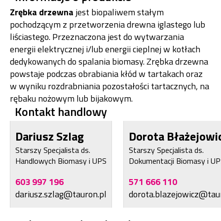
Zrębka drzewna
jest biopaliwem stałym
pochodzącym z przetworzenia drewna iglastego lub
liściastego. Przeznaczona jest do wytwarzania
energii elektrycznej i/lub energii cieplnej w kotłach
dedykowanych do spalania biomasy. Zrębka drzewna
powstaje podczas obrabiania kłód w tartakach oraz
w wyniku rozdrabniania pozostałości tartacznych, na
rębaku nożowym lub bijakowym.
Kontakt handlowy
Dariusz Szlag
Dorota Błażejowi
Starszy Specjalista ds.
Starszy Specjalista ds.
Handlowych Biomasy i UPS
Dokumentacji Biomasy i U
603 997 196
571 666 110
dariusz.szlag@tauron.pl
dorota.blazejowicz@tau