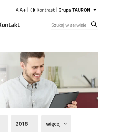
A+
A
Kontrast
Grupa TAURON
Kontakt
Szukana fraza
Szukaj
w
serwisie
2018
więcej