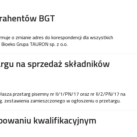
trahentów BGT
rmuje o zmianie adres do korespondencji dla wszystkich
Bioeko Grupa TAURON sp. z o.o.
argu na sprzedaż składników
łasza przetarg pisemny nr II/1/PN/17 oraz nr II/2/PN/17 na
. zestawienia zamieszczonego w ogłoszeniu o przetargu.
powaniu kwalifikacyjnym