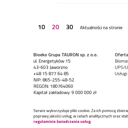
10
20
30
Aktualności na stronie
Bioeko Grupa TAURON sp. z o.o.
Ofert
ul. Energetyków 15
Bioma
43-603 Jaworzno
UPS/
+48 15 877 64 85
Usługi
NIP: 865-255-48-52
REGON: 180764060
Kapitał zakładowy: 9 000 000 zł
Serwis wykorzystuje pliki cookie. Za ich pomocą zbie
poprawy jakości usług, w celach analitycznych oraz st
regulaminie świadczenia usług
.