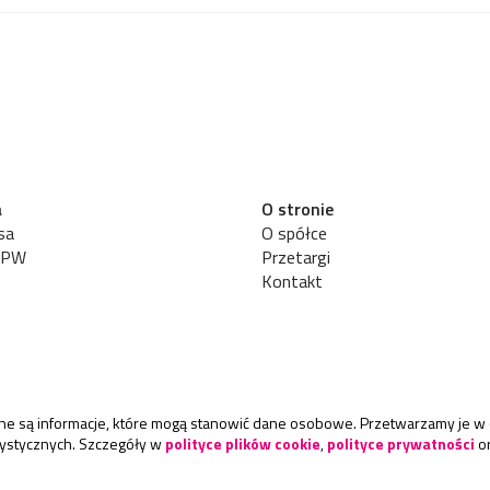
a
O stronie
sa
O spółce
UPW
Przetargi
Kontakt
rane są informacje, które mogą stanowić dane osobowe. Przetwarzamy je w 
atystycznych. Szczegóły w
polityce plików cookie
,
polityce prywatności
o