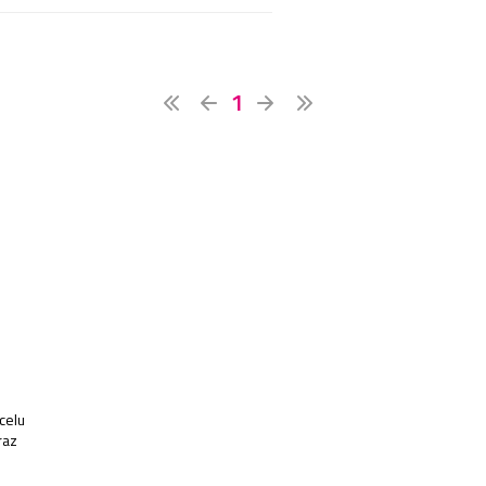
1
celu
raz