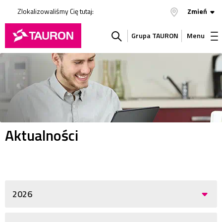
Zlokalizowaliśmy Cię tutaj:
Zmień
Grupa TAURON
Menu
Szukaj
w
serwisie
Aktualności
2026