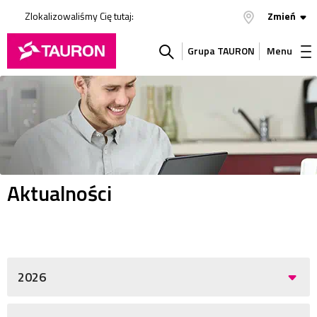
Zlokalizowaliśmy Cię tutaj:
Zmień
Grupa TAURON
Menu
Szukaj
w
serwisie
Aktualności
2026