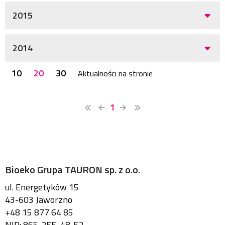
2015
2014
10
20
30
Aktualności na stronie
1
Bioeko Grupa TAURON sp. z o.o.
ul. Energetyków 15
43-603 Jaworzno
+48 15 877 64 85
NIP: 865-255-48-52