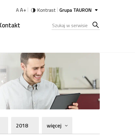
A+
A
Kontrast
Grupa TAURON
Kontakt
Szukana fraza
Szukaj
w
serwisie
2018
więcej