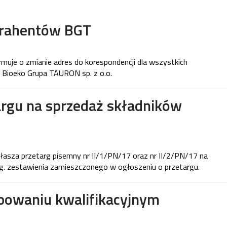
trahentów BGT
rmuje o zmianie adres do korespondencji dla wszystkich
Bioeko Grupa TAURON sp. z o.o.
argu na sprzedaż składników
łasza przetarg pisemny nr II/1/PN/17 oraz nr II/2/PN/17 na
. zestawienia zamieszczonego w ogłoszeniu o przetargu.
powaniu kwalifikacyjnym