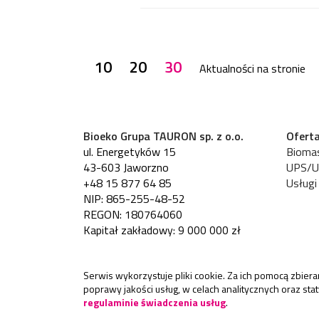
10
20
30
Aktualności na stronie
Bioeko Grupa TAURON sp. z o.o.
Ofert
ul. Energetyków 15
Bioma
43-603 Jaworzno
UPS/
+48 15 877 64 85
Usługi
NIP: 865-255-48-52
REGON: 180764060
Kapitał zakładowy: 9 000 000 zł
Serwis wykorzystuje pliki cookie. Za ich pomocą zbie
poprawy jakości usług, w celach analitycznych oraz st
regulaminie świadczenia usług
.