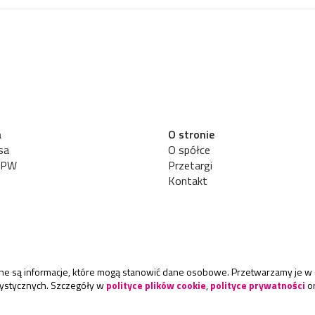
a
O stronie
sa
O spółce
UPW
Przetargi
Kontakt
rane są informacje, które mogą stanowić dane osobowe. Przetwarzamy je w 
atystycznych. Szczegóły w
polityce plików cookie
,
polityce prywatności
o