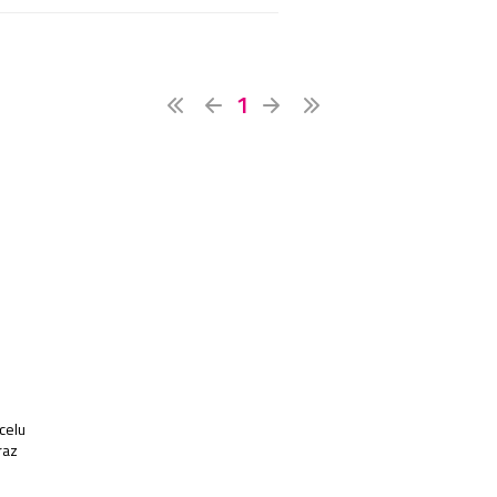
1
celu
raz